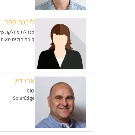
ליבנת פפר
מנהלת מחלקת Erp וכספים
קופת חולים מאוח
אבי דיין
CIO
SolarEdge